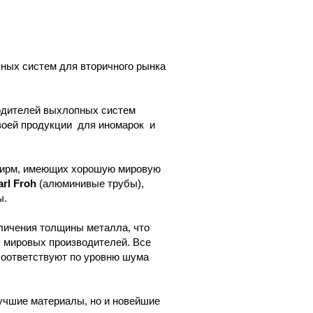
пных систем для вторичного рынка
одителей выхлопных систем
воей продукции для иномарок и
фирм, имеющих хорошую мировую
arl Froh
(алюминивые трубы),
ы.
личения толщины металла, что
х мировых производителей. Все
соответствуют по уровню шума
учшие материалы, но и новейшие