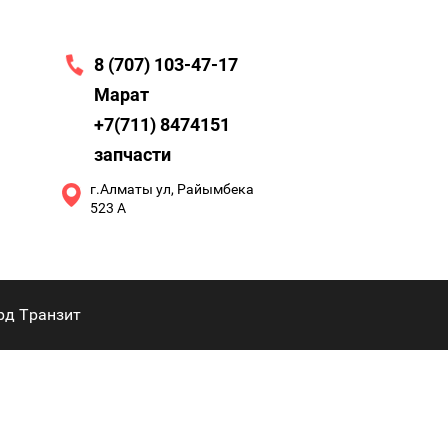
8 (707) 103-47-17
Марат
+7(711) 8474151
запчасти
г.Алматы ул, Райымбека
523 А
рд Транзит