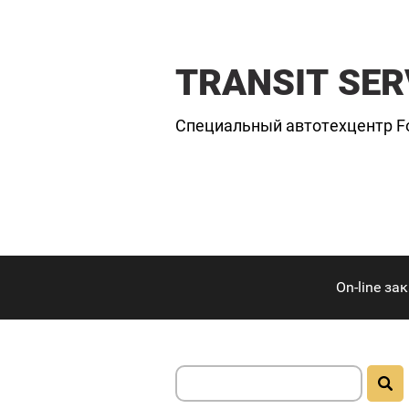
TRANSIT SER
Специальный автотехцентр For
On-line за