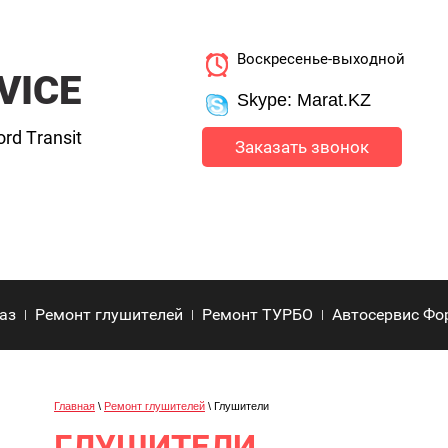
Воскресенье-выходной
VICE
Skype: Marat.KZ
d Transit
Заказать звонок
каз
Ремонт глушителей
Ремонт ТУРБО
Автосервис Фо
Главная
\
Ремонт глушителей
\ Глушители
ГЛУШИТЕЛИ